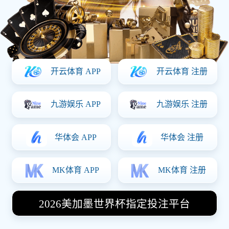
williamhill威廉中文官网为您提供最及时的比
分更新、深度的赛事分析和高清直播体验。
开始观看直播
英超联赛
LIVE 65'
NBA 常规赛
LIVE Q3
利物浦
2 - 1
湖人
88 - 92
曼城
勇士