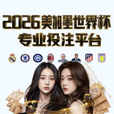
WilliamHill
威廉中文官网
首页
体育直播
赛事数据
新闻资讯
关于我们
立即登录
全球领先的体育赛事直播平
台