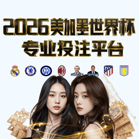
WilliamHill
威廉中文官网
首页
体育直播
赛事数据
新闻资讯
关于我们
立即登录
全球领先的体育赛事直播平
台