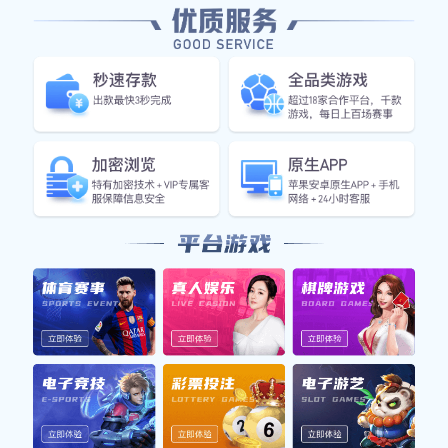
核心服务
williamhill威廉中文官网平台致力于为用户提供全方
位的体育服务体验