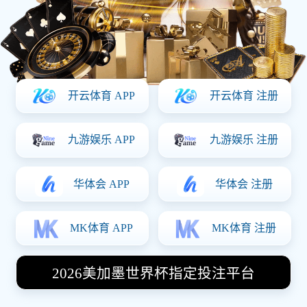
williamhill威廉中文官网为您提供最及时的比
分更新、深度的赛事分析和高清直播体验。
开始观看直播
英超联赛
LIVE 65'
NBA 常规赛
LIVE Q3
利物浦
2 - 1
湖人
88 - 92
曼城
勇士