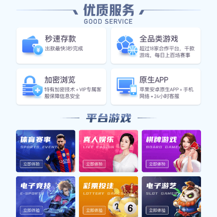
核心服务
williamhill威廉中文官网平台致力于为用户提供全方
位的体育服务体验