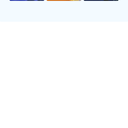
高清实时直播
覆盖全球顶级联赛，从足球五大联赛到NBA，提
供毫秒级延迟的高清直播信号，让您身临其境感
受赛场激情。