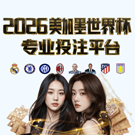
WilliamHill
威廉中文官网
首页
体育直播
赛事数据
新闻资讯
关于我们
立即登录
全球领先的体育赛事直播平
台