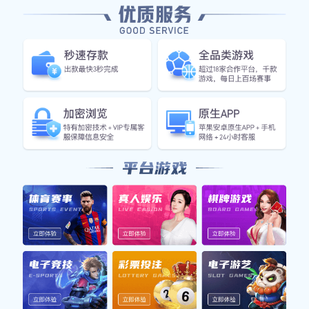
核心服务
williamhill威廉中文官网平台致力于为用户提供全方
位的体育服务体验