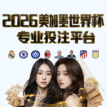
WilliamHill
威廉中文官网
首页
体育直播
赛事数据
新闻资讯
关于我们
立即登录
全球领先的体育赛事直播平
台