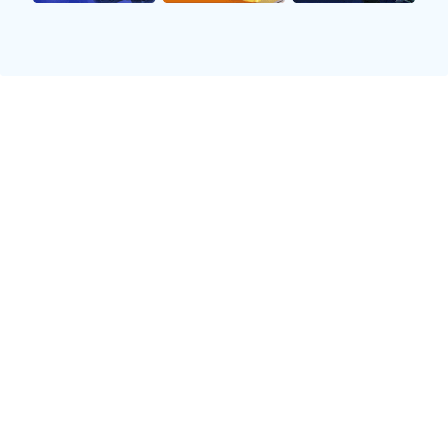
高清实时直播
覆盖全球顶级联赛，从足球五大联赛到NBA，提
供毫秒级延迟的高清直播信号，让您身临其境感
受赛场激情。