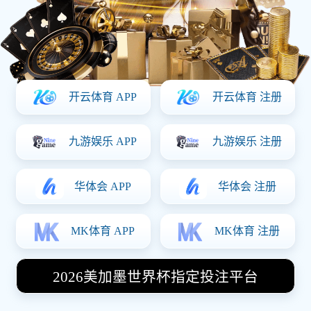
williamhill威廉中文官网为您提供最及时的比
分更新、深度的赛事分析和高清直播体验。
开始观看直播
英超联赛
LIVE 65'
NBA 常规赛
LIVE Q3
利物浦
2 - 1
湖人
88 - 92
曼城
勇士