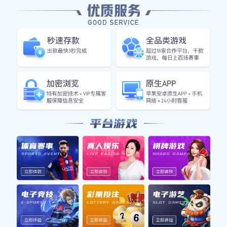
核心服务
williamhill威廉中文官网平台致力于为用户提供全方
位的体育服务体验