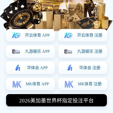
williamhill威廉中文官网为您提供最及时的比
分更新、深度的赛事分析和高清直播体验。
开始观看直播
英超联赛
LIVE 65'
NBA 常规赛
LIVE Q3
利物浦
2 - 1
湖人
88 - 92
曼城
勇士