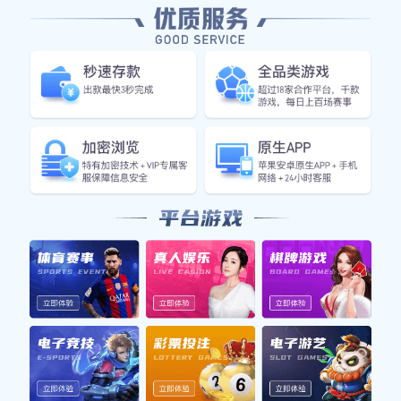
核心服务
williamhill威廉中文官网平台致力于为用户提供全方
位的体育服务体验