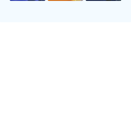
高清实时直播
覆盖全球顶级联赛，从足球五大联赛到NBA，提
供毫秒级延迟的高清直播信号，让您身临其境感
受赛场激情。